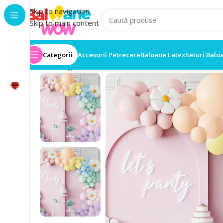
Skip to navigation
Skip to main content
Categorii
Accesorii Petrecere
Baloane Latex
Seturi Balo
Prima pagină
/
Arcada Baloane Nunta
/
Arcada Baloane 