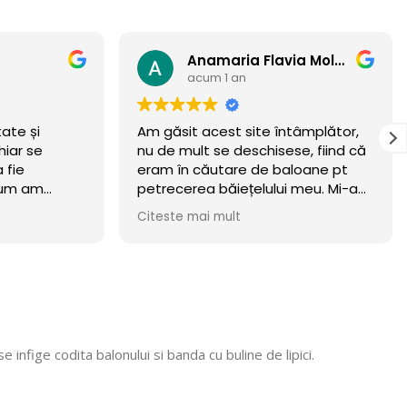
Anamaria Flavia Moldovan
acum 1 an
Am găsit acest site întâmplător,
Fel
e
nu de mult se deschisese, fiind că
eram în căutare de baloane pt
m
petrecerea băiețelului meu. Mi-am
incercat norocul și a meritat.
Citeste mai mult
Baloanele sunt chiar wow 🏆
.Calitate/preț wow, din luna
octombrie încă rezista! Recomand
cu mare incredere 💯! Mulțumim că
ne faceți copii fericiți, vom reveni
cu siguranță! 🎈
infige codita balonului si banda cu buline de lipici.