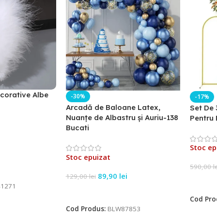
corative Albe
-30%
-17%
Arcadă de Baloane Latex,
Set De 
Nuanțe de Albastru și Auriu-138
Pentru 
Bucati
Stoc ep
Stoc epuizat
590,00
l
89,90
lei
129,00
lei
Citeșt
1271
Citește Mai Mult
Cod Pro
Cod Produs:
BLW87853