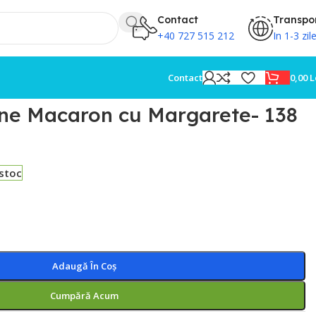
Contact
Transpo
+40 727 515 212
In 1-3 zil
0,00
L
Contact
ne Macaron cu Margarete- 138
 stoc
Adaugă În Coș
Cumpără Acum