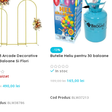
-13%
3 Arcade Decorative
Butelie Heliu pentru 30 baloane
Baloane Si Flori
In stoc
uizat
165,00
lei
189,00
lei
490,00
lei
ei
Adaugă În Coș
e Mai Mult
Cod Produs:
BLW37213
dus:
BLW38786