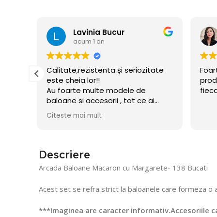
Lavinia Bucur
Flo
acum 1 an
acu
Calitate,rezistenta și seriozitate
Foarte prof
este cheia lor!!
produsele.
Au foarte multe modele de
fiecare c
baloane si accesorii , tot ce ai
nevoie pentru petrecerea celui
Citeste mai mult
mic!! Am și acum baloane umflate
din decembrie!
Recomand!
Descriere
Arcada Baloane Macaron cu Margarete- 138 Bucati
Acest set se refra strict la baloanele care formeza o ar
***Imaginea are caracter informativ.Accesoriile ca