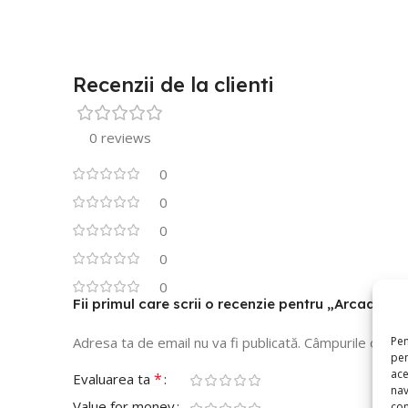
Recenzii de la clienti
0 reviews
0
0
0
0
0
Fii primul care scrii o recenzie pentru „Arcada 
Pen
Adresa ta de email nu va fi publicată.
Câmpurile obliga
pen
ace
*
Evaluarea ta
nav
Value for money
con