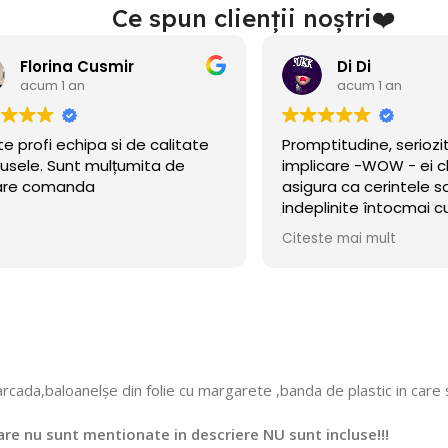
Ce spun clienții noștri❤️
rina Cusmir
Di Di
m 1 an
acum 1 an
i echipa si de calitate
Promptitudine, seriozitate și
 Sunt mulțumita de
implicare -WOW - ei chiar s
omanda
asigura ca cerintele sa fie
indeplinite întocmai cum a
cerut!
Citeste mai mult
cada,baloanelșe din folie cu margarete ,banda de plastic in care se 
re nu sunt mentionate in descriere NU sunt incluse!!!