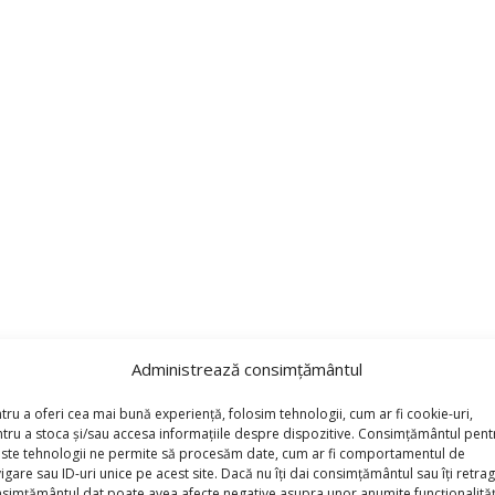
Administrează consimțământul
Baloane Macaron cu Margarete- 138 Bucati”
*
tru a oferi cea mai bună experiență, folosim tehnologii, cum ar fi cookie-uri,
torii sunt marcate cu
tru a stoca și/sau accesa informațiile despre dispozitive. Consimțământul pent
ste tehnologii ne permite să procesăm date, cum ar fi comportamentul de
igare sau ID-uri unice pe acest site. Dacă nu îți dai consimțământul sau îți retrag
simțământul dat poate avea afecte negative asupra unor anumite funcționalități