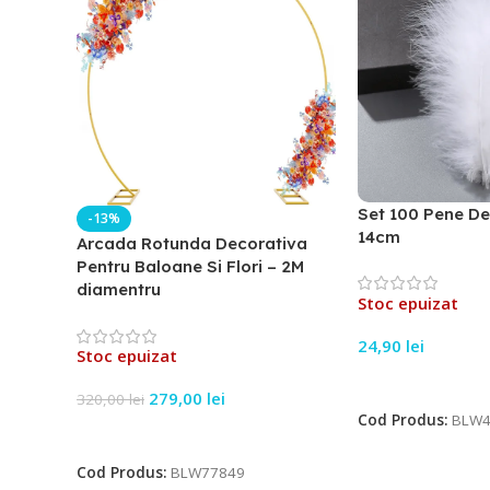
Set 100 Pene De
-13%
14cm
Arcada Rotunda Decorativa
Pentru Baloane Si Flori – 2M
diamentru
Stoc epuizat
24,90
lei
Stoc epuizat
Citește Mai Mult
279,00
lei
320,00
lei
Cod Produs:
BLW4
Citește Mai Mult
Cod Produs:
BLW77849