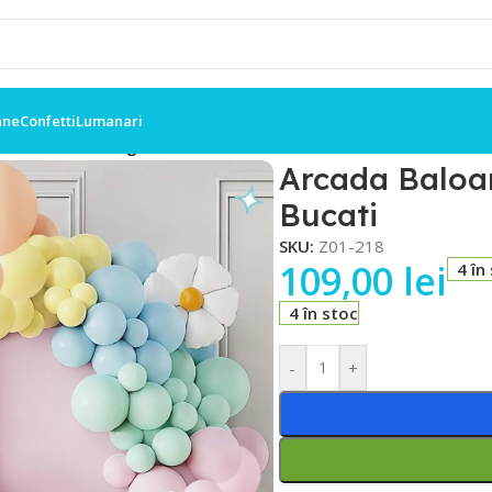
ane
Confetti
Lumanari
Macaron cu Margarete- 138 Bucati
Arcada Baloa
Bucati
SKU:
Z01-218
109,00
lei
4 în
4 în stoc
-
+