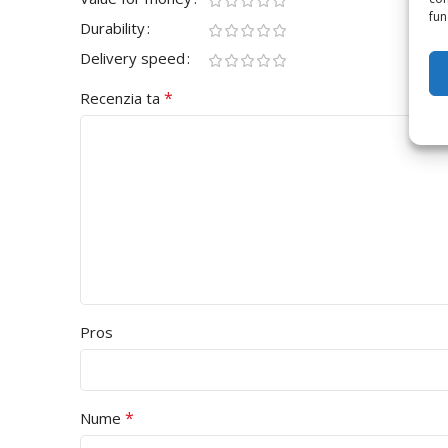
func
Durability
Delivery speed
*
Recenzia ta
Pros
*
Nume