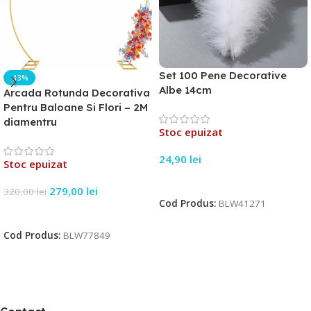
Set 100 Pene Decorative
-13%
Albe 14cm
Arcada Rotunda Decorativa
Pentru Baloane Si Flori – 2M
diamentru
Stoc epuizat
24,90
lei
Stoc epuizat
Citește Mai Mult
279,00
lei
320,00
lei
Cod Produs:
BLW41271
Citește Mai Mult
Cod Produs:
BLW77849