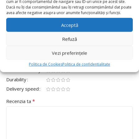
cum ar fi comportamentul de navigare sau ID-uri unice pe acest site.
0
Dacă nu îți dai consimțământul sau îți retragi consimțământul dat poate
avea afecte negative asupra unor anumite funcționalități și funcții.
0
Fii primul care scrii o recenzie pentru „Set 100
Acceptă
Baloane Latex Retro 25cm, Rosu Inchis,Garnet Red”
Refuză
Adresa ta de email nu va fi publicată.
Câmpurile obligatorii
*
sunt marcate cu
Vezi preferințele
*
Evaluarea ta
Politica de Cookies
Politica de confidentialitate
Value for money
Durability
Delivery speed
*
Recenzia ta