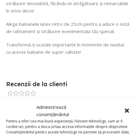
strălucire deosebită, făcându-le atrăgătoare și remarcabile
în orice decor.
Alege baloanele latex retro de 25cm pentru a aduce o notă
de rafinament și strălucire evenimentului tău special.
Transformă-ți ocaziile importante în momente de neuitat
cu aceste baloane de super calitate!
Recenzii de la clienti
0 reviews
Administrează
0
consimțământul
Pentru a oferi cea mai bună experiență, folosim tehnologii, cum ar fi
0
cookie-uri, pentru a stoca și/sau accesa informațiile despre dispozitive.
0
Consimțământul pentru aceste tehnologii ne permite să procesăm date,