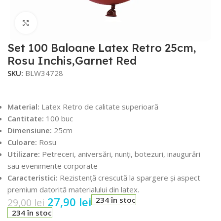
Faceți click pentru a mări
Set 100 Baloane Latex Retro 25cm,
Rosu Inchis,Garnet Red
SKU:
BLW34728
Material:
Latex Retro de calitate superioară
Cantitate:
100 buc
Dimensiune:
25cm
Culoare:
Rosu
Utilizare:
Petreceri, aniversări, nunți, botezuri, inaugurări
sau evenimente corporate
Caracteristici:
Rezistență crescută la spargere și aspect
premium datorită materialului din latex.
27,90
lei
234 în stoc
29,00
lei
234 în stoc